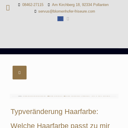
08462-27115
Am Kirchberg 18, 92334 Pollanten
servus@blomenhofer-friseure.com
Typveränderung Haarfarbe:
Welche Haarfarbe passt zu mir